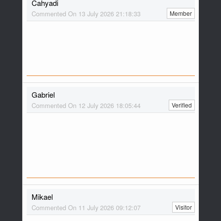
Cahyadi
Commented On 13 July 2026 21:18:33
Member
Saya masih baru dan sempat bingung kenapa
keamanan data sampai dibahas sedetail itu. Setelah
baca bagian soal SMS promosi dari nomor asing,
saya jadi lebih paham kenapa memilih situs yang
menjaga privasi seperti NAGA150 itu penting.
Gabriel
Commented On 12 July 2026 18:05:44
Verified
Saya pernah beberapa kali dapat pesan promosi
yang nggak jelas asalnya, jadi pembahasan soal
database pemain cukup kena buat saya. Yang saya
suka, NAGA150 nggak cuma membahas pasaran
togel, tapi juga menaruh perhatian ke keamanan
data member.
Mikael
Commented On 11 July 2026 09:12:07
Visitor
Saya sudah cukup lama mengenal situs togel dan