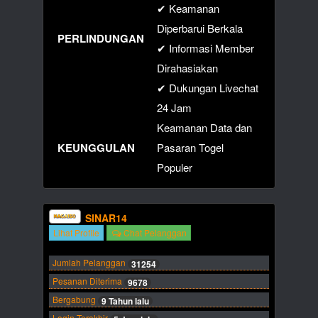
✔ Keamanan
Diperbarui Berkala
PERLINDUNGAN
✔ Informasi Member
Dirahasiakan
✔ Dukungan Livechat
24 Jam
Keamanan Data dan
KEUNGGULAN
Pasaran Togel
Populer
SINAR14
Lihat Profile
Chat Pelanggan
Jumlah Pelanggan
31254
Pesanan Diterima
9678
Bergabung
9 Tahun lalu
Login Terakhir